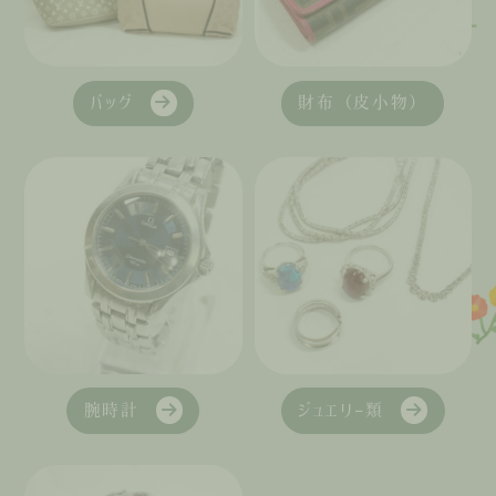
バッグ
財布（皮小物）
腕時計
ジュエリー類