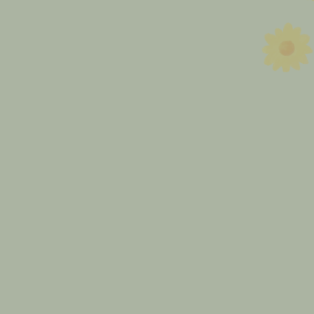
買取の裏技やお得情報を動画でわ
かりやすく解説！
最新の買取情報などを発信！今す
ぐチェックして、賢く売るコツをゲッ